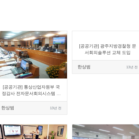
0
7900
1
0
[공공기관] 광주지방경찰청 문
서회의솔루션 교체 도입
한상범
13년 전
0
8457
3
0
[공공기관] 통상산업자원부 국
정감사 전자문서회의시스템 임
대 사용
한상범
13년 전