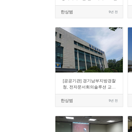
한상범
9년 전
0
3443
2
0
[공공기관] 경기남부지방경찰
청, 전자문서회의솔루션 교체
도입
한상범
9년 전