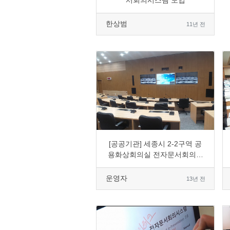
서회의시스템 도입
한상범
11년 전
0
8840
4
0
[공공기관] 세종시 2-2구역 공
용화상회의실 전자문서회의솔
루션 도입
운영자
13년 전