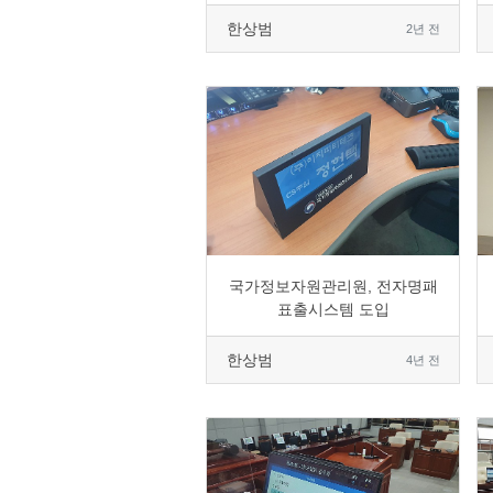
한상범
2년 전
0
2157
4
0
국가정보자원관리원, 전자명패
표출시스템 도입
한상범
4년 전