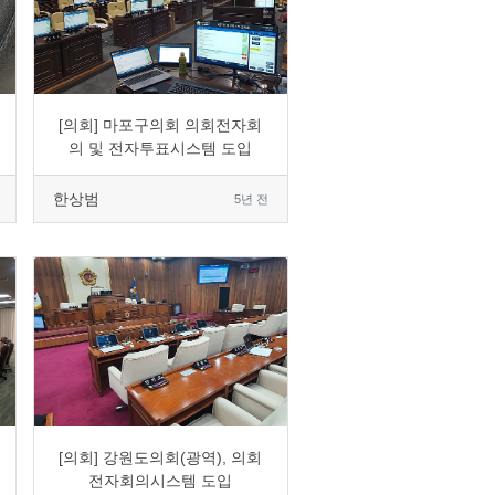
0
1663
5
0
[의회] 마포구의회 의회전자회
의 및 전자투표시스템 도입
한상범
5년 전
0
1895
6
0
[의회] 강원도의회(광역), 의회
전자회의시스템 도입