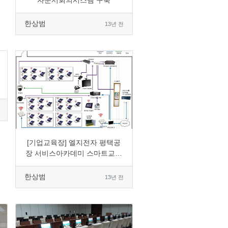
자문서회의시스템 구축
한상범
13년 전
0
12050
3
0
[기업교육장] 엘지전자 평택공
장 서비스아카데미 스마트교육
장 구축
한상범
13년 전