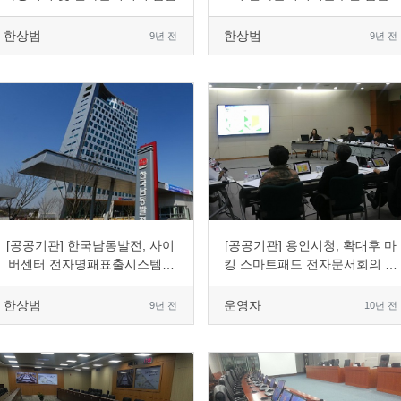
한상범
한상범
9년 전
9년 전
0
3504
4
0
0
5928
2
0
[공공기관] 한국남동발전, 사이
[공공기관] 용인시청, 확대후 마
버센터 전자명패표출시스템 7
킹 스마트패드 전자문서회의 도
인치 도입
입
한상범
운영자
9년 전
10년 전