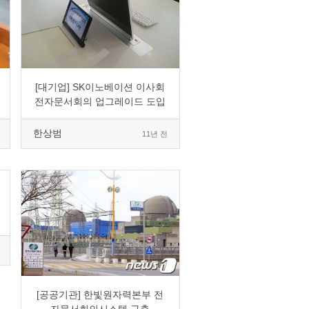
0
4771
4
0
[대기업] SK이노베이션 이사회
전자문서회의 업그레이드 도입
한상범
11년 전
0
7595
1
0
[공공기관] 한빛원자력본부 전