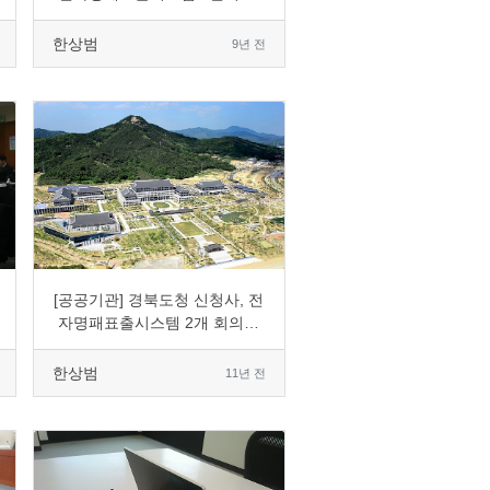
입
한상범
9년 전
0
8046
2
0
[공공기관] 경북도청 신청사, 전
자명패표출시스템 2개 회의실
도입
한상범
11년 전