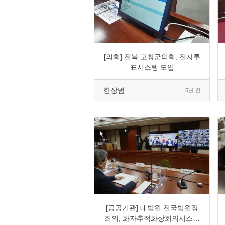
0
2184
5
0
[의회] 전북 고창군의회, 전자투
표시스템 도입
한상범
5년 전
0
1814
6
0
[공공기관] 대법원 전국법원장
회의, 화자추적화상회의시스템