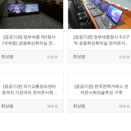
0
6976
2
0
0
5090
1
0
[공공기관] 정부세종 제2청사
[공공기관] 정부세종청사 3-1구
(국세청) 공용화상회의실 전자
역 공용화상회의실 전자문서회
문서회의 도입
의 도입
한상범
한상범
11년 전
11년 전
0
6074
2
0
0
7453
1
0
[공공기관] 국가교통정보센터
[공공기관] 한국전력거래소 전
원격지 기관과의 전자문서회의
자문서회의솔루션 구축
도입
한상범
한상범
12년 전
12년 전