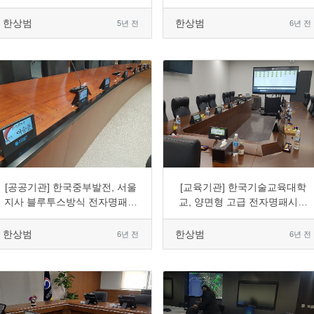
한상범
한상범
5년 전
6년 전
0
1866
5
0
0
1680
3
0
[공공기관] 한국중부발전, 서울
[교육기관] 한국기술교육대학
지사 블루투스방식 전자명패표
교, 양면형 고급 전자명패시스
출시스템 도입
템 도입
한상범
한상범
6년 전
6년 전