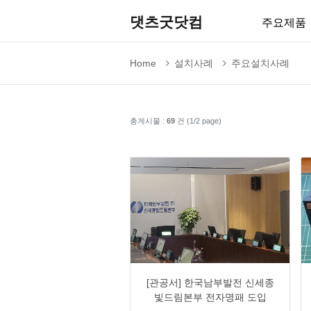
댓츠굿닷컴
주요제품
Home
설치사례
주요설치사례
총게시물 :
69
건 (1/2 page)
0
1126
1
0
[관공서] 한국남부발전 신세종
빛드림본부 전자명패 도입