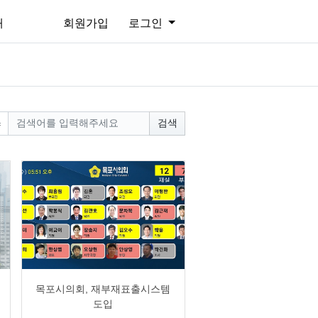
개
회원가입
로그인
검색
0
1925
5
0
목포시의회, 재부재표출시스템
도입