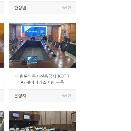
한상범
4년 전
0
2386
7
0
대한무역투자진흥공사(KOTR
A) 페이퍼리스미팅 구축
운영자
4년 전