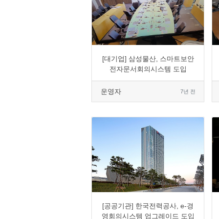
0
1607
4
0
[대기업] 삼성물산, 스마트보안
전자문서회의시스템 도입
운영자
7년 전
0
2907
2
0
[공공기관] 한국전력공사, e-경
영회의시스템 업그레이드 도입