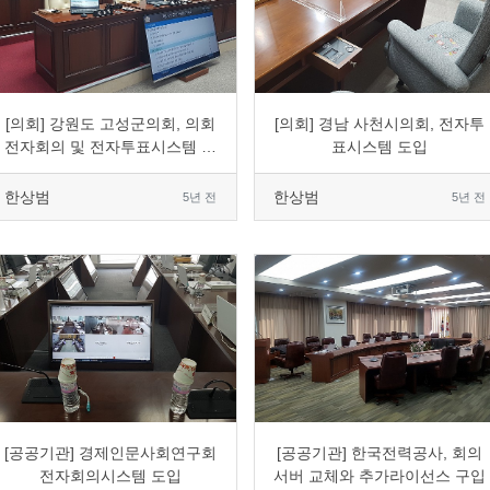
0
2207
6
0
0
1643
4
0
[의회] 강원도 고성군의회, 의회
[의회] 경남 사천시의회, 전자투
전자회의 및 전자투표시스템 도
표시스템 도입
입
한상범
한상범
5년 전
5년 전
0
1777
2
0
0
1686
2
0
[공공기관] 경제인문사회연구회
[공공기관] 한국전력공사, 회의
전자회의시스템 도입
서버 교체와 추가라이선스 구입