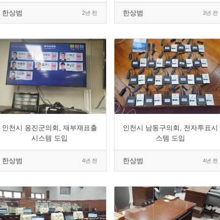
한상범
한상범
2년 전
3년 전
0
1975
10
0
0
2141
4
0
인천시 옹진군의회, 재부재표출
인천시 남동구의회, 전자투표시
시스템 도입
스템 도입
한상범
한상범
4년 전
4년 전