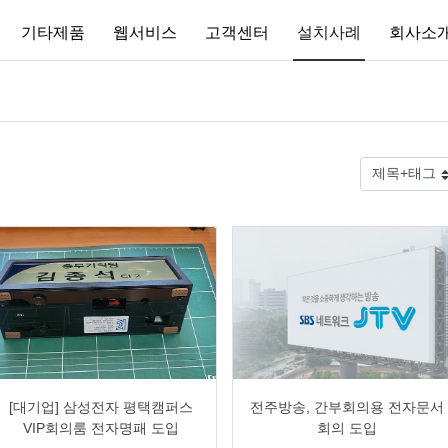
기타제품
웹서비스
고객센터
설치사례
회사소
0
1090
2
0
0
1790
2
0
[대기업] 삼성전자 평택캠퍼스
전주방송, 간부회의용 전자문서
VIP회의룸 전자명패 도입
회의 도입