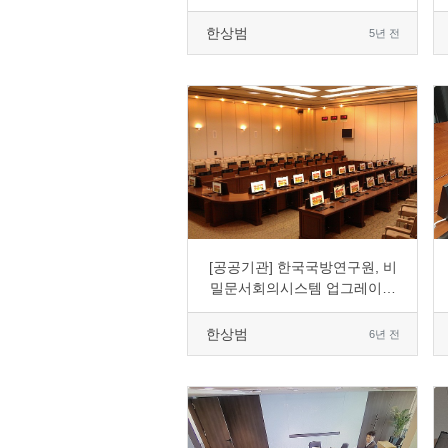
사용
한상범
5년 전
0
1691
1
0
[공공기관] 한국국방연구원, 비
밀문서회의시스템 업그레이드
도입
한상범
6년 전