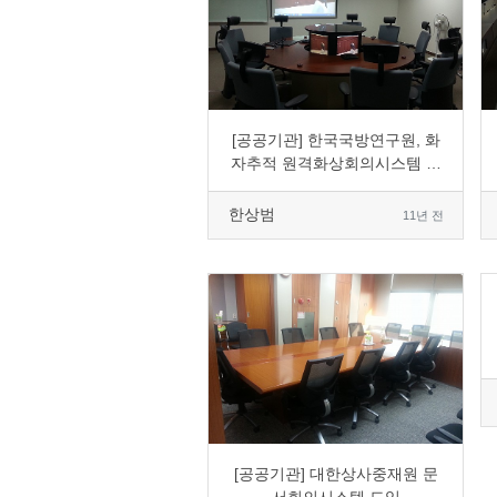
0
7906
1
0
[공공기관] 한국국방연구원, 화
자추적 원격화상회의시스템 구
축
한상범
11년 전
0
5098
1
0
[공공기관] 대한상사중재원 문