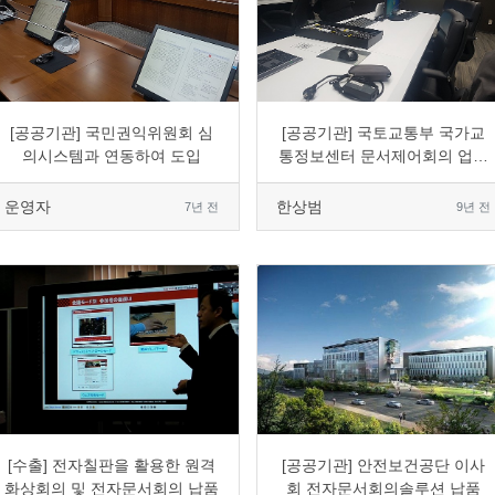
0
1507
2
0
0
2323
10
0
[공공기관] 국민권익위원회 심
[공공기관] 국토교통부 국가교
의시스템과 연동하여 도입
통정보센터 문서제어회의 업그
레이드
운영자
한상범
7년 전
9년 전
0
3418
4
0
0
3008
7
0
[수출] 전자칠판을 활용한 원격
[공공기관] 안전보건공단 이사
화상회의 및 전자문서회의 납품
회 전자문서회의솔루션 납품