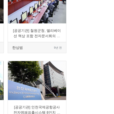
0
2997
3
0
[공공기관] 철원군청, 엘리베이
션 책상 포함 전자문서회의 교
체 도입
한상범
9년 전
0
3394
5
0
[공공기관] 인천국제공항공사
전자명패표출시스템 8인치 도