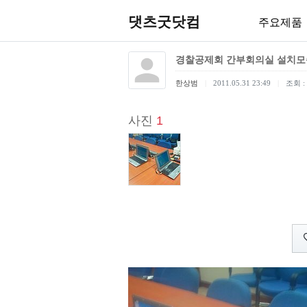
댓츠굿닷컴
주요제품
경찰공제회 간부회의실 설치모
한상범
2011.05.31 23:49
조회 : 
사진
1