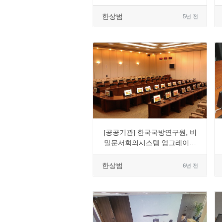
사용
한상범
5년 전
0
1684
1
0
[공공기관] 한국국방연구원, 비
밀문서회의시스템 업그레이드
도입
한상범
6년 전