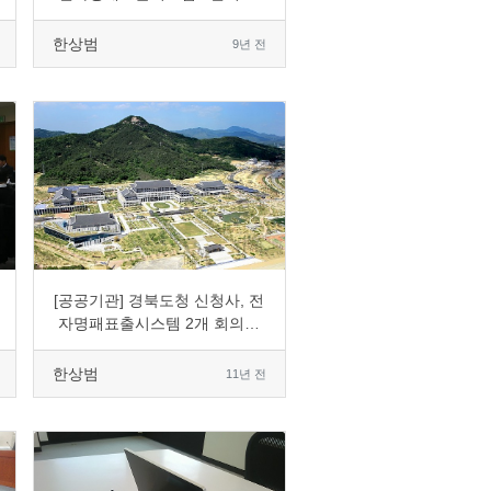
입
한상범
9년 전
0
8038
2
0
[공공기관] 경북도청 신청사, 전
자명패표출시스템 2개 회의실
도입
한상범
11년 전