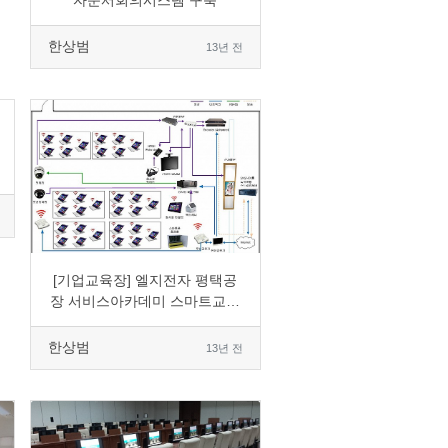
자문서회의시스템 구축
한상범
13년 전
0
12044
3
0
[기업교육장] 엘지전자 평택공
장 서비스아카데미 스마트교육
장 구축
한상범
13년 전