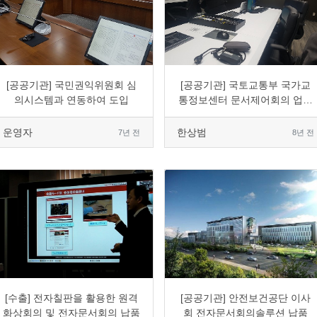
0
1500
2
0
0
2318
10
0
[공공기관] 국민권익위원회 심
[공공기관] 국토교통부 국가교
의시스템과 연동하여 도입
통정보센터 문서제어회의 업그
레이드
운영자
한상범
7년 전
8년 전
0
3411
4
0
0
3003
7
0
[수출] 전자칠판을 활용한 원격
[공공기관] 안전보건공단 이사
화상회의 및 전자문서회의 납품
회 전자문서회의솔루션 납품