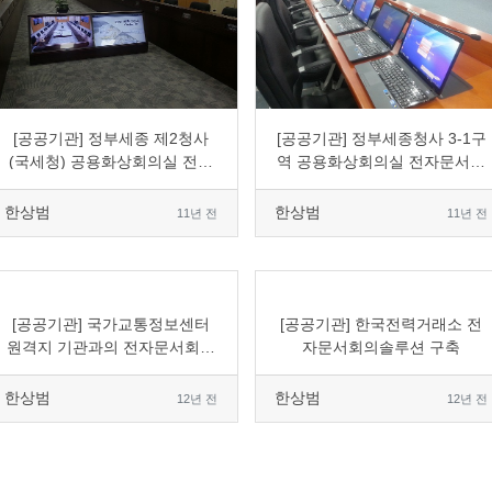
0
6969
2
0
0
5085
1
0
[공공기관] 정부세종 제2청사
[공공기관] 정부세종청사 3-1구
(국세청) 공용화상회의실 전자
역 공용화상회의실 전자문서회
문서회의 도입
의 도입
한상범
한상범
11년 전
11년 전
0
6065
2
0
0
7445
1
0
[공공기관] 국가교통정보센터
[공공기관] 한국전력거래소 전
원격지 기관과의 전자문서회의
자문서회의솔루션 구축
도입
한상범
한상범
12년 전
12년 전