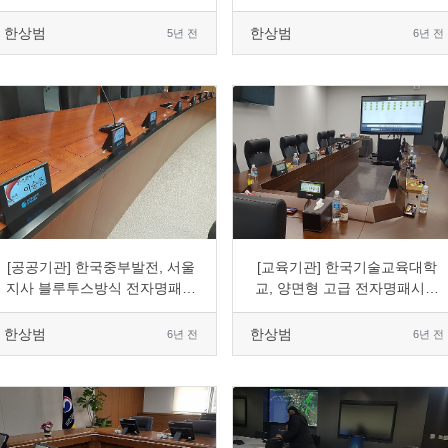
한상범
한상범
5년 전
6년 전
0
1861
5
0
0
1675
3
0
[공공기관] 한국중부발전, 서울
[교육기관] 한국기술교육대학
지사 블루투스방식 전자명패표
교, 양면형 고급 전자명패시스
출시스템 도입
템 도입
한상범
한상범
6년 전
6년 전