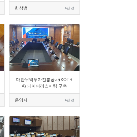
한상범
4년 전
0
2376
7
0
대한무역투자진흥공사(KOTR
A) 페이퍼리스미팅 구축
운영자
4년 전