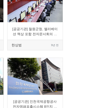
0
2989
3
0
[공공기관] 철원군청, 엘리베이
션 책상 포함 전자문서회의 교
체 도입
한상범
9년 전
0
3387
5
0
[공공기관] 인천국제공항공사
전자명패표출시스템 8인치 도