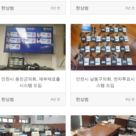
한상범
한상범
2년 전
3년 전
0
1967
10
0
0
2133
4
0
인천시 옹진군의회, 재부재표출
인천시 남동구의회, 전자투표시
시스템 도입
스템 도입
한상범
한상범
4년 전
4년 전