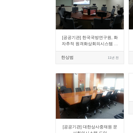
0
7899
1
0
[공공기관] 한국국방연구원, 화
자추적 원격화상회의시스템 구
축
한상범
11년 전
0
5092
1
0
[공공기관] 대한상사중재원 문