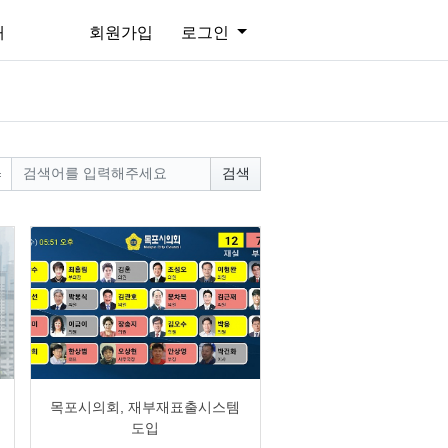
개
회원가입
로그인
검색
0
1918
5
0
목포시의회, 재부재표출시스템
도입