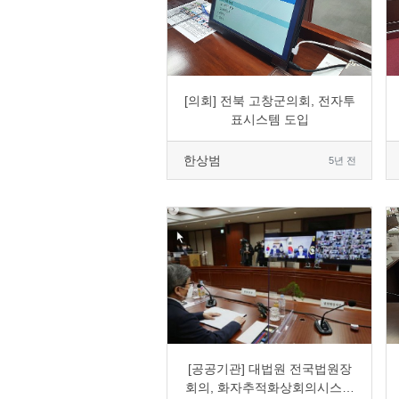
0
2177
5
0
[의회] 전북 고창군의회, 전자투
표시스템 도입
한상범
5년 전
0
1809
6
0
[공공기관] 대법원 전국법원장
회의, 화자추적화상회의시스템