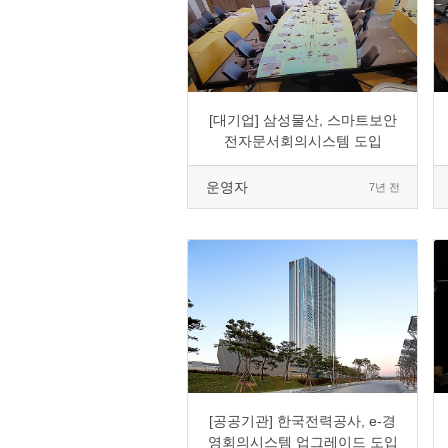
0
1603
4
0
[대기업] 삼성물산, 스마트보안
전자문서회의시스템 도입
운영자
7년 전
0
2901
2
0
[공공기관] 한국전력공사, e-경
영회의시스템 업그레이드 도입