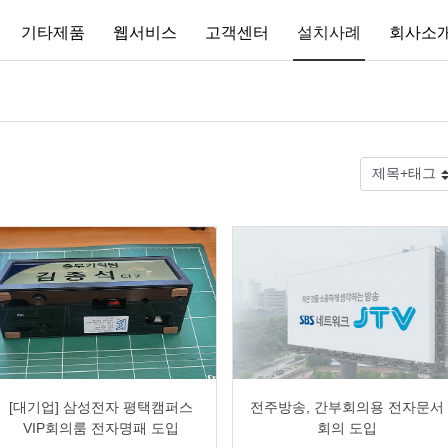
기타제품
웹서비스
고객센터
설치사례
회사소
0
1081
2
0
0
1778
2
0
[대기업] 삼성전자 평택캠퍼스
전주방송, 간부회의용 전자문서
VIP회의룸 전자명패 도입
회의 도입