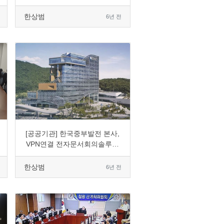
한상범
6년 전
0
1746
1
0
[공공기관] 한국중부발전 본사,
VPN연결 전자문서회의솔루션
도입
한상범
6년 전