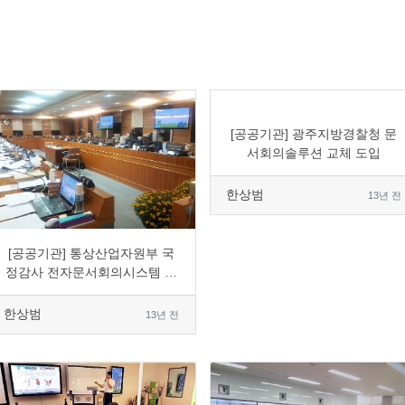
0
7895
1
0
[공공기관] 광주지방경찰청 문
서회의솔루션 교체 도입
한상범
13년 전
0
8449
3
0
[공공기관] 통상산업자원부 국
정감사 전자문서회의시스템 임
대 사용
한상범
13년 전