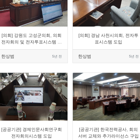
0
2200
6
0
0
1639
4
0
[의회] 강원도 고성군의회, 의회
[의회] 경남 사천시의회, 전자투
전자회의 및 전자투표시스템 도
표시스템 도입
입
한상범
한상범
5년 전
5년 전
0
1772
2
0
0
1679
2
0
[공공기관] 경제인문사회연구회
[공공기관] 한국전력공사, 회의
전자회의시스템 도입
서버 교체와 추가라이선스 구입