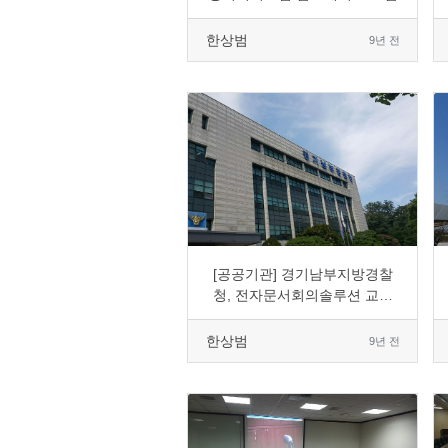
한상범
9년 전
0
3436
2
0
[공공기관] 경기남부지방경찰
청, 전자문서회의솔루션 교체
도입
한상범
9년 전