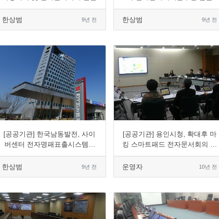
한상범
한상범
9년 전
9년 전
0
3498
4
0
0
5917
2
0
[공공기관] 한국남동발전, 사이
[공공기관] 용인시청, 확대후 마
버센터 전자명패표출시스템 7
킹 스마트패드 전자문서회의 도
인치 도입
입
한상범
운영자
9년 전
10년 전