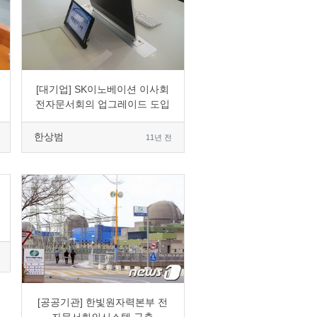
0
4764
4
0
[대기업] SK이노베이션 이사회
전자문서회의 업그레이드 도입
한상범
11년 전
0
7588
1
0
[공공기관] 한빛원자력본부 전