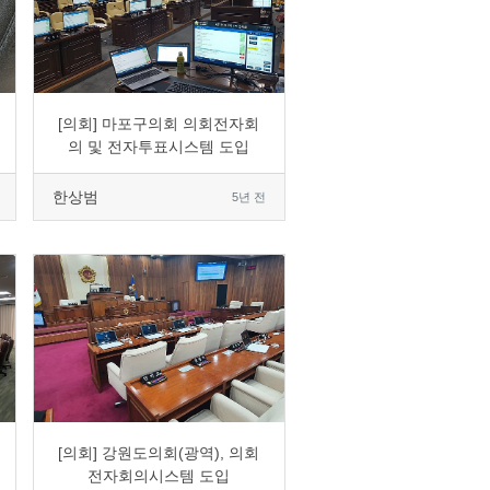
0
1656
5
0
[의회] 마포구의회 의회전자회
의 및 전자투표시스템 도입
한상범
5년 전
0
1888
6
0
[의회] 강원도의회(광역), 의회
전자회의시스템 도입