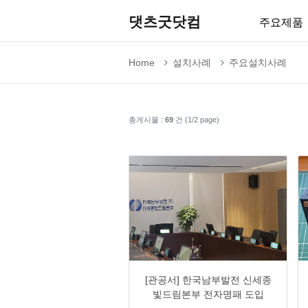
댓츠굿닷컴
주요제품
Home
설치사례
주요설치사례
총게시물 :
69
건 (1/2 page)
0
1115
1
0
[관공서] 한국남부발전 신세종
빛드림본부 전자명패 도입