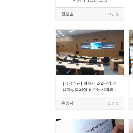
서회의시스템 도입
한상범
11년 전
0
8834
4
0
[공공기관] 세종시 2-2구역 공
용화상회의실 전자문서회의솔
루션 도입
운영자
13년 전