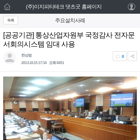
로그인 하세요
(주)이지피티테크 댓츠굿 홈페이지
새 알림
목록
주요설치사례
홈
내 알림을 확인하기 위해서는 로그인이 필요합
니다.
[공공기관] 통상산업자원부 국정감사 전자문
주요제품
로그인 하기
서회의시스템 임대 사용
기타제품
한상범
0
2013.10.15 17:34
조회 8451
웹서비스
고객센터
설치사례
회사소개