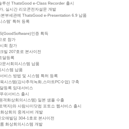
ThatsGood e-Class Recorder 출시
) 참가, 실시간 리모콘전자설문 개발
관에 ThatsGood e-Presentation 6.9 납품
 시스템' 특허 등록
0 GS(GoodSoftware)인증 획득
관으로 참가
전시회 참가
대파크빌 207호로 본사이전
.0 조달등록
 전자문서회의시스템 납품
의시스템 납품
웹서비스 방법 및 시스템 특허 등록
트교육시스템(강사추적녹화,스마트PC수업) 구축
스템달등록 임대서비스
앱 푸쉬서비스 출시
 원격화상회의시스템) 일본 샘플 수출
포토액자)와 사람사이닷컴 포토쇼 웹서비스 출시
 원격화상회의 중계서버 개발
R친오애빌딩 304-1호로 본사이전
한 멀티룸 화상회의시스템 개발