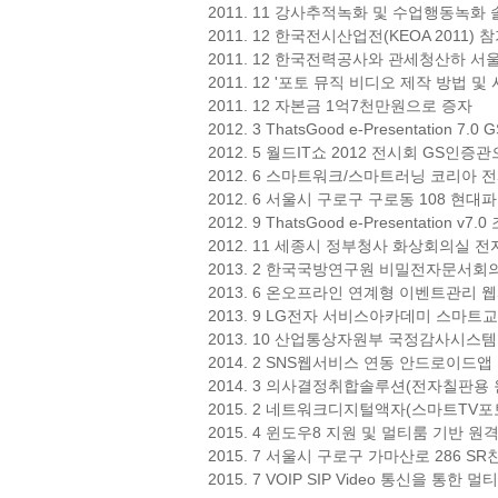
2011. 11 강사추적녹화 및 수업행동녹화 솔루션 
2011. 12 한국전시산업전(KEOA 2011
2011. 12 한국전력공사와 관세청산하 서울본부세
2011. 12 '포토 뮤직 비디오 제작 방법 및
2011. 12 자본금 1억7천만원으로 증자
2012. 3 ThatsGood e-Presentation 7.
2012. 5 월드IT쇼 2012 전시회 GS인증
2012. 6 스마트워크/스마트러닝 코리아 
2012. 6 서울시 구로구 구로동 108 현
2012. 9 ThatsGood e-Presentation v7
2012. 11 세종시 정부청사 화상회의실
2013. 2 한국국방연구원 비밀전자문서회
2013. 6 온오프라인 연계형 이벤트관리 
2013. 9 LG전자 서비스아카데미 스마
2013. 10 산업통상자원부 국정감사시
2014. 2 SNS웹서비스 연동 안드로이드
2014. 3 의사결정취합솔루션(전자칠판용
2015. 2 네트워크디지털액자(스마트TV
2015. 4 윈도우8 지원 및 멀티룸 기반
2015. 7 서울시 구로구 가마산로 286 S
2015. 7 VOIP SIP Video 통신을 통