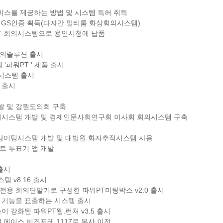
서비스를 제공하는 방법 및 시스템 특허 취득
ion v8.0 GS인증 획득(다자간 멀티룸 화상회의시스템)
행정” 회의시스템으로 용인시청에 납품
회의솔루션 출시
'파워PT ' 제품 출시
의시스템 출시
 출시
개발 및 강원도의회 구축
서관리시스템 개발 및 경제인문사회연구회 이사회 회의시스템 구축
간화상미팅시스템 개발 및 대법원 화자추적시스템 사용
마트 투표기 앱 개발
 출시
템 v8.16 출시
 전용 회의단말기로 구성한 파워PT미팅박스 v2.0 출시
취 기능을 표출하는 시스템 출시
능이 강화된 파워PT웹.런처 v3.5 출시
73 에이스 비즈포레 1117로 본사 이전