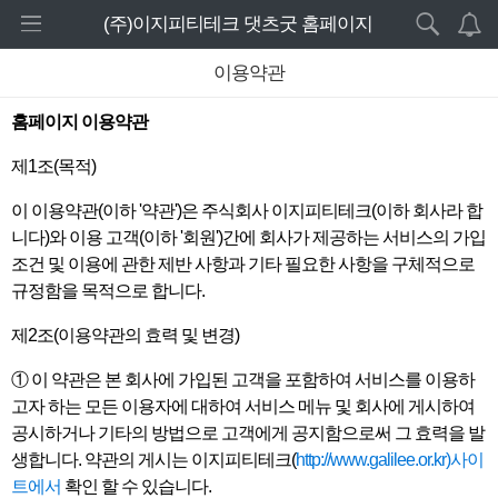
로그인 하세요
(주)이지피티테크 댓츠굿 홈페이지
새 알림
./layouts/rc-starter//_images/top_img.jpg
이용약관
홈
내 알림을 확인하기 위해서는 로그인이 필요합
니다.
홈페이지 이용약관
주요제품
로그인 하기
제1조(목적)
기타제품
이 이용약관(이하 '약관')은 주식회사 이지피티테크(이하 회사라 합
웹서비스
니다)와 이용 고객(이하 '회원')간에 회사가 제공하는 서비스의 가입
조건 및 이용에 관한 제반 사항과 기타 필요한 사항을 구체적으로
고객센터
규정함을 목적으로 합니다.
제2조(이용약관의 효력 및 변경)
공지사항
① 이 약관은 본 회사에 가입된 고객을 포함하여 서비스를 이용하
언론자료
고자 하는 모든 이용자에 대하여 서비스 메뉴 및 회사에 게시하여
공시하거나 기타의 방법으로 고객에게 공지함으로써 그 효력을 발
영상메뉴얼
생합니다. 약관의 게시는 이지피티테크(
http://www.galilee.or.kr)사이
트에서
확인 할 수 있습니다.
자주묻는질문