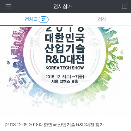
로그인 하세요
전시참가
새 알림
전체글
검색
홈
내 알림을 확인하기 위해서는 로그인이 필요합
24
니다.
주요제품
로그인 하기
기타제품
웹서비스
고객센터
설치사례
주요설치사례
전시참가
[2018-12-05] 2018 대한민국 산업기술 R&D대전 참가
시연영상