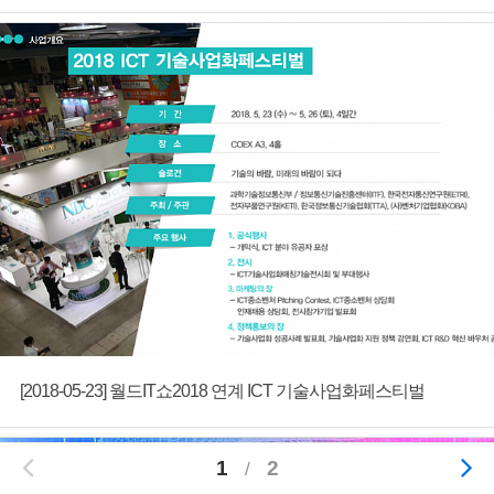
사진자료
제품업그레이드
회사소개
[2018-05-23] 월드IT쇼2018 연계 ICT 기술사업화페스티벌
1
2
/
회원가입
로그인