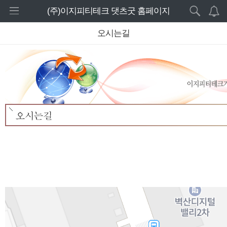
로그인 하세요
(주)이지피티테크 댓츠굿 홈페이지
새 알림
./layouts/rc-starter//_images/top_img.jpg
오시는길
홈
내 알림을 확인하기 위해서는 로그인이 필요합
니다.
주요제품
로그인 하기
기타제품
웹서비스
고객센터
설치사례
회사소개
CEO인사말
회사연혁