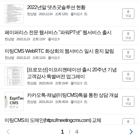
2022년말 댓츠굿솔루션 현황
0
고객문의
한상범
2022.12.24
조회 1201
좋아요 0
댓글
자료실
페이퍼리스 전문 웹서비스 "파워PT넷" 웹서비스 출시
0
댓글
한상범
2022.11.23
조회 1197
좋아요 0
이용약관
미팅CMS WebRTC 화상회의 웹서비스 일시 중지 알림
0
설치사례
댓글
한상범
2022.11.23
조회 1210
좋아요 0
[프로모션] 이프리젠테이션 출시 20주년 기념
회사소개
0
고객감사 특별버전 업그레이
댓글
한상범
2022.09.19
조회 1640
좋아요 0
카카오톡-채널(미팅CMS)톡을 통한 상담 개설
0
한상범
2021.05.14
조회 4534
좋아요 0
댓글
미팅CMS의 도메인(https://meetingcms.com) 교체
0
댓글
한상범
2021.04.17
조회 2182
좋아요 0
1
4
/
회원가입
로그인
중기청, 중소기업 공동활용 화상회의실 구축