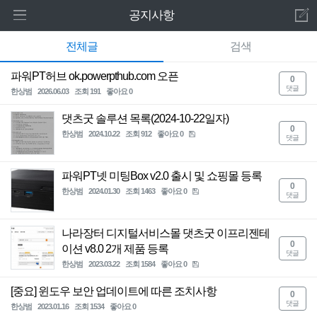
로그인 하세요
공지사항
새 알림
전체글
검색
홈
내 알림을 확인하기 위해서는 로그인이 필요합
니다.
파워PT허브 ok.powerpthub.com 오픈
0
주요제품
댓글
한상범
2026.06.03
조회 191
좋아요 0
로그인 하기
기타제품
댓츠굿 솔루션 목록(2024-10-22일자)
0
한상범
2024.10.22
조회 912
좋아요 0
댓글
웹서비스
파워PT넷 미팅Box v2.0 출시 및 쇼핑몰 등록
고객센터
0
한상범
2024.01.30
조회 1463
좋아요 0
댓글
공지사항
나라장터 디지털서비스몰 댓츠굿 이프리젠테
0
언론자료
이션 v8.0 2개 제품 등록
댓글
한상범
2023.03.22
조회 1584
좋아요 0
영상메뉴얼
[중요] 윈도우 보안 업데이트에 따른 조치사항
0
댓글
한상범
2023.01.16
조회 1534
좋아요 0
자주묻는질문