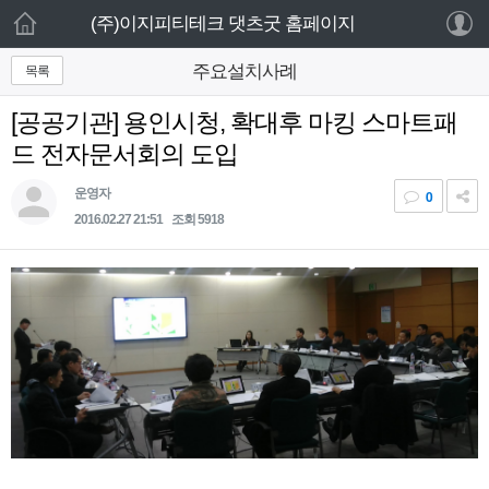
로그인 하세요
(주)이지피티테크 댓츠굿 홈페이지
새 알림
목록
주요설치사례
홈
내 알림을 확인하기 위해서는 로그인이 필요합
니다.
[공공기관] 용인시청, 확대후 마킹 스마트패
주요제품
로그인 하기
드 전자문서회의 도입
기타제품
운영자
0
2016.02.27 21:51
조회 5918
웹서비스
고객센터
설치사례
회사소개