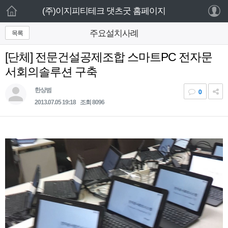
로그인 하세요
(주)이지피티테크 댓츠굿 홈페이지
새 알림
목록
주요설치사례
홈
내 알림을 확인하기 위해서는 로그인이 필요합
니다.
[단체] 전문건설공제조합 스마트PC 전자문
주요제품
로그인 하기
서회의솔루션 구축
기타제품
한상범
0
2013.07.05 19:18
조회 8096
웹서비스
고객센터
설치사례
회사소개